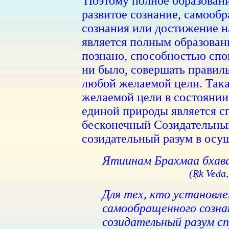
'Поэтому полное образован
развитое сознание, самообр
сознания или достижениe н
является полным образовани
познано, способностью спо
ни было, совершать правил
любой желаемой цели. Так
желаемой цели в состоянии
единой природы является с
бесконечный Созидательны
созидательный разум в осу
Ятиинам Брахмаа бхав
(Ṛk Veda,
Для тех, кто установле
самообращенного созна
созидательный разум с